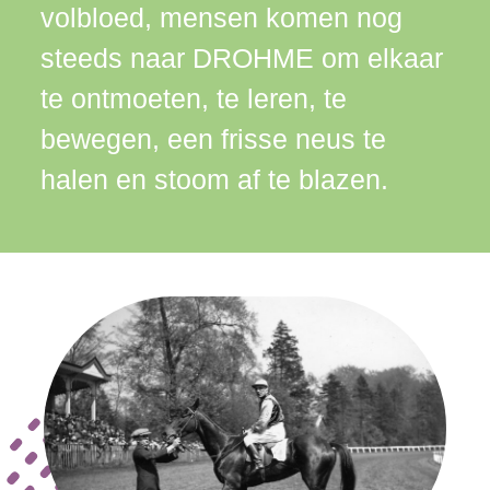
volbloed, mensen komen nog
steeds naar DROHME om elkaar
te ontmoeten, te leren, te
bewegen, een frisse neus te
halen en stoom af te blazen.