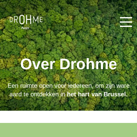
Menu
Over Drohme
Een ruimte open voor iedereen, om zijn ware
aard te ontdekken in
het hart van Brussel.