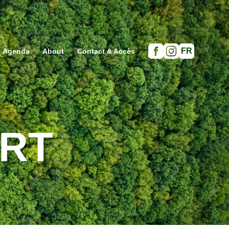
FR
Agenda
About
Contact & Accès
Facebook
Instagram
ORT