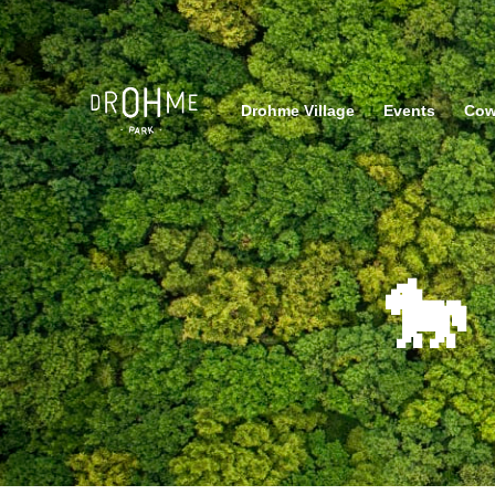
Drohme Village
Events
Cow
🐎