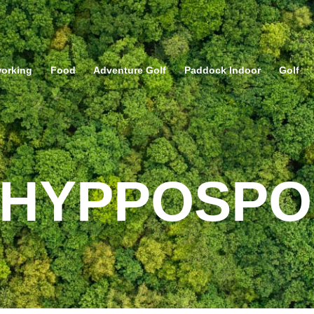
orking
Food
Adventure Golf
Paddock Indoor
Golf
 HYPPOSP